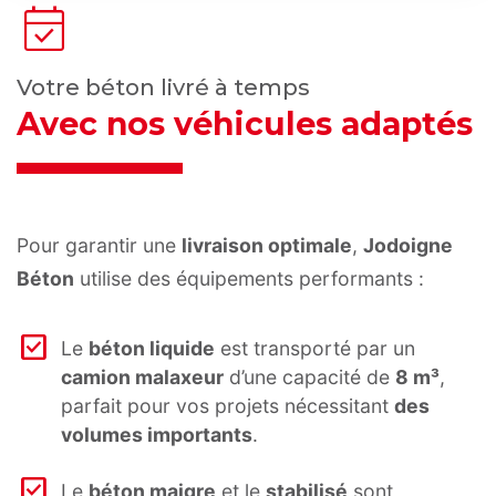
event_available
Votre béton livré à temps
avec nos véhicules adaptés
Pour garantir une
livraison optimale
,
Jodoigne
Béton
utilise des équipements performants :
Le
béton liquide
est transporté par un
camion malaxeur
d’une capacité de
8 m³
,
parfait pour vos projets nécessitant
des
volumes importants
.
Le
béton maigre
et le
stabilisé
sont